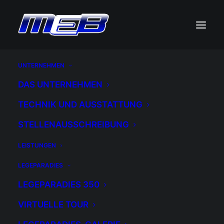
M.E.B.
UNTERNEHMEN
Mechanical Electrical
DAS UNTERNEHMEN
Building
TECHNIK UND AUSSTATTUNG
STELLENAUSSCHREIBUNG
HÖCHSTE QUALITÄT
LEISTUNGEN
– IM FOKUS
LEGEPARADIES
LEGEPARADIES 350
VIRTUELLE TOUR