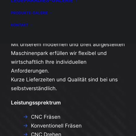
LEGEPARADIES-GALERIE
PRODUKTE-GALERIE
Lohnfertigung
KONTAKT
Mit unserem modernen und breit aufgestellten
Maschinenpark erfüllen wir flexibel und
wirtschaftlich Ihre individuellen
Anforderungen.
Kurze Lieferzeiten und Qualität sind bei uns
selbstverständlich.
Leistungssprektrum
→
CNC Fräsen
→
Konventionell Fräsen
→
CNC Drehen