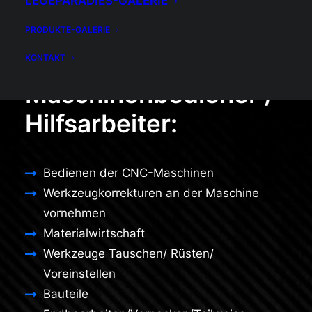
LEGEPARADIES-GALERIE
PRODUKTE-GALERIE
Ihre Aufgaben als
KONTAKT
Maschinenbediener /
Hilfsarbeiter:
Bedienen der CNC-Maschinen
Werkzeugkorrekturen an der Maschine
vornehmen
Materialwirtschaft
Werkzeuge Tauschen/ Rüsten/
Voreinstellen
Bauteile